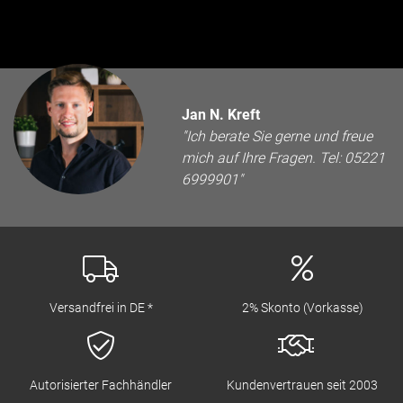
Jan N. Kreft
"Ich berate Sie gerne und freue
mich auf Ihre Fragen. Tel: 05221
6999901"
Versandfrei in DE *
2% Skonto (Vorkasse)
Autorisierter Fachhändler
Kundenvertrauen seit 2003