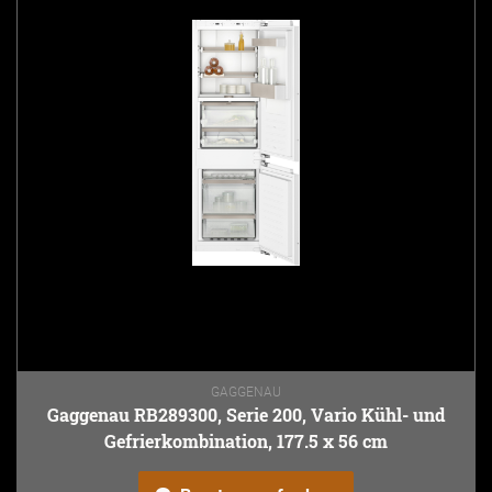
GAGGENAU
Gaggenau RB289300, Serie 200, Vario Kühl- und
Gefrierkombination, 177.5 x 56 cm