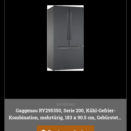
GAGGENAU
Gaggenau RY295350, Serie 200, Kühl-Gefrier-
Kombination, mehrtürig, 183 x 90.5 cm, Gebürsteter
schwarzer Stahl AntiFingerprint