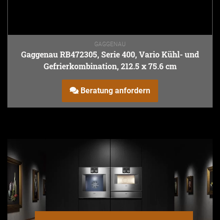
GAGGENAU
Gaggenau RB472305, Serie 400, Vario Kühl- und
Gefrierkombination, 212.5 x 75.6 cm
Beratung anfordern