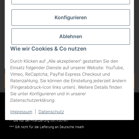
Konfigurieren
Ablehnen
Wie wir Cookies & Co nutzen
Durch Klicken auf „Alle akzeptieren“ gestatten Sie den
Einsatz folgender Dienste auf unserer Website: YouTube,
Vimeo, ReCaptcha, PayPal Express Checkout und
Vertrag widerrufen
Ratenzahlung. Sie können die Einstellung jederzeit ändern
(Fingerabdruck-Icon links unten). Weitere Details finden
Sie unter
Konfigurieren
und in unserer
Datenschutzerklärung
.
* Alle Preise in Euro und inkl. der gesetzlichen Mehrwertsteuer, zzgl.
Versandkosten. Änderungen und Irrtümer vorbehalten. Abbildungen ähnlich.
Impressum
|
Datenschutz
Nur solange der Vorrat reicht. Liefergebiet: Deutschland.
** Gilt nur bei Finanzierung von Küchen
*** Gilt nicht für die Lieferung an Deutsche Inseln
© Kueche 24
Powered by
JTL-Shop