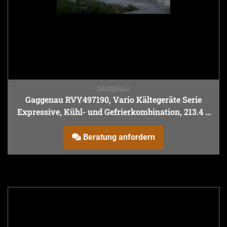
GAGGENAU
Gaggenau RVY497190, Vario Kältegeräte Serie
Expressive, Kühl- und Gefrierkombination, 213.4 x
90 cm
Beratung anfordern