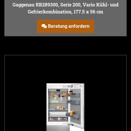
Gaggenau RB289300, Serie 200, Vario Kühl- und
Gefrierkombination, 177.5 x 56 cm
Beratung anfordern