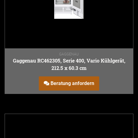
GAGGENAU
Gaggenau RC462305, Serie 400, Vario Kühlgerät,
212.5 x 60.3 cm
Beratung anfordern