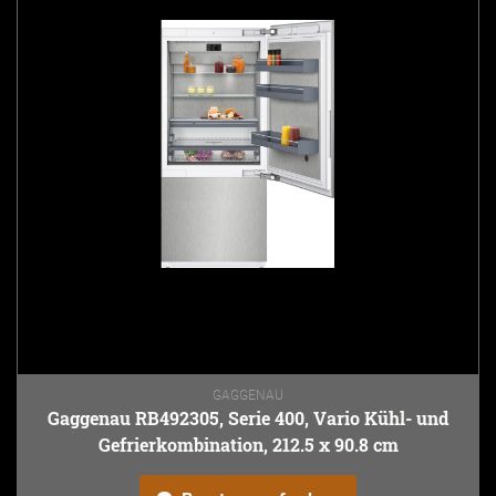
GAGGENAU
Gaggenau RB492305, Serie 400, Vario Kühl- und
Gefrierkombination, 212.5 x 90.8 cm