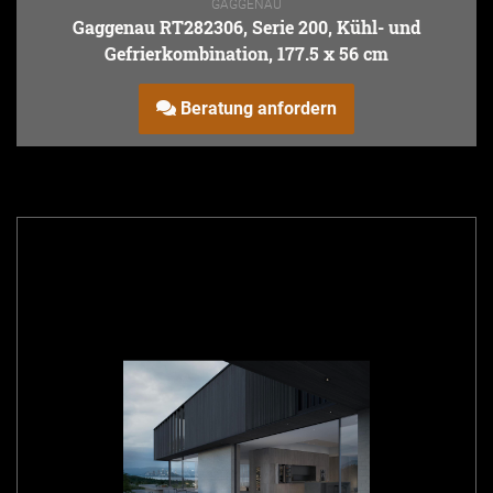
GAGGENAU
Gaggenau RT282306, Serie 200, Kühl- und
Gefrierkombination, 177.5 x 56 cm
Beratung anfordern