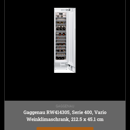
GAGGENAU
Gaggenau RW414305, Serie 400, Vario
Weinklimaschrank, 212.5 x 45.1 cm