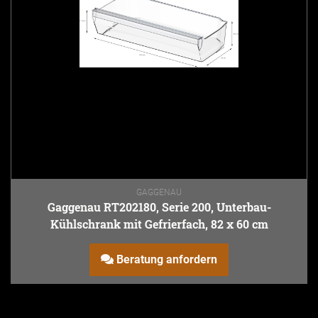
GAGGENAU
Gaggenau RT202180, Serie 200, Unterbau-
Kühlschrank mit Gefrierfach, 82 x 60 cm
Beratung anfordern