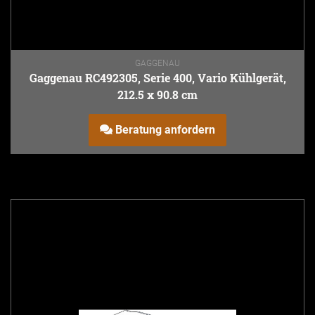
GAGGENAU
Gaggenau RC492305, Serie 400, Vario Kühlgerät,
212.5 x 90.8 cm
Beratung anfordern