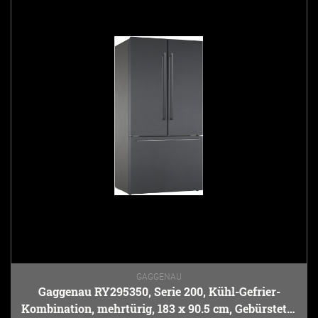
GAGGENAU
Gaggenau RY295350, Serie 200, Kühl-Gefrier-
Kombination, mehrtürig, 183 x 90.5 cm, Gebürsteter