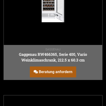
GAGGENAU
Gaggenau RW466365, Serie 400, Vario
Weinklimaschrank, 212.5 x 60.3 cm
Beratung anfordern