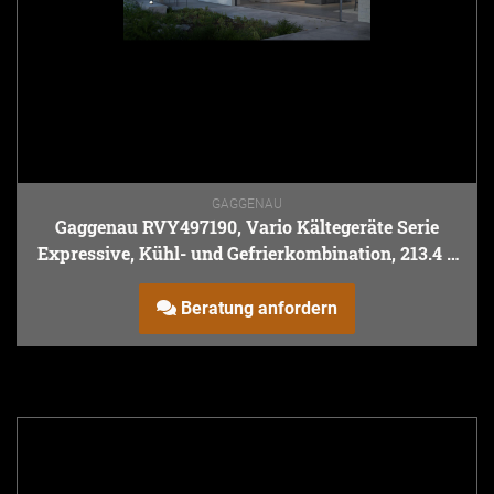
GAGGENAU
Gaggenau RVY497190, Vario Kältegeräte Serie
Expressive, Kühl- und Gefrierkombination, 213.4 x
90 cm
Beratung anfordern