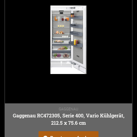
GAGGENAU
Gaggenau RC472305, Serie 400, Vario Kühlgerät,
212.5 x 75.6 cm