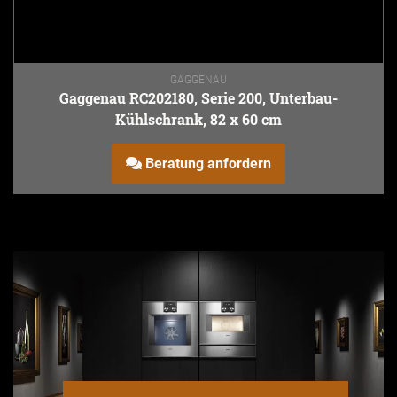
GAGGENAU
Gaggenau RC202180, Serie 200, Unterbau-
Kühlschrank, 82 x 60 cm
Beratung anfordern