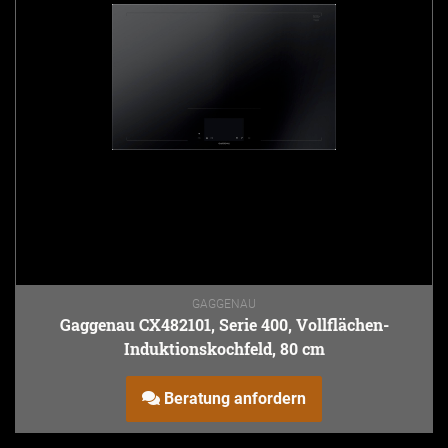
GAGGENAU
Gaggenau CX482101, Serie 400, Vollflächen-
Induktionskochfeld, 80 cm
Beratung anfordern