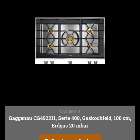
GAGGENAU
Gaggenau CG492211, Serie 400, Gaskochfeld, 100 cm,
Erdgas 20 mbar