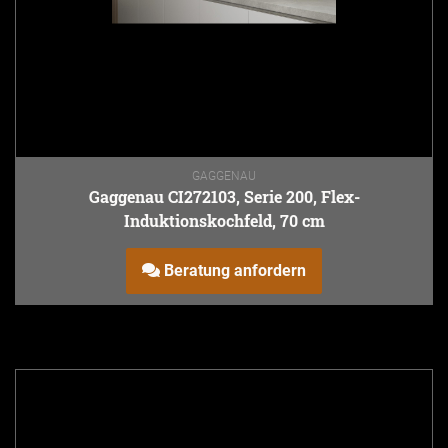
GAGGENAU
Gaggenau CI272103, Serie 200, Flex-
Induktionskochfeld, 70 cm
Beratung anfordern