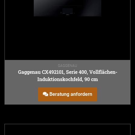
GAGGENAU
Gaggenau CX492101, Serie 400, Vollflächen-
Induktionskochfeld, 90 cm
Beratung anfordern