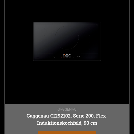
GAGGENAU
Gaggenau CI292102, Serie 200, Flex-
Induktionskochfeld, 90 cm