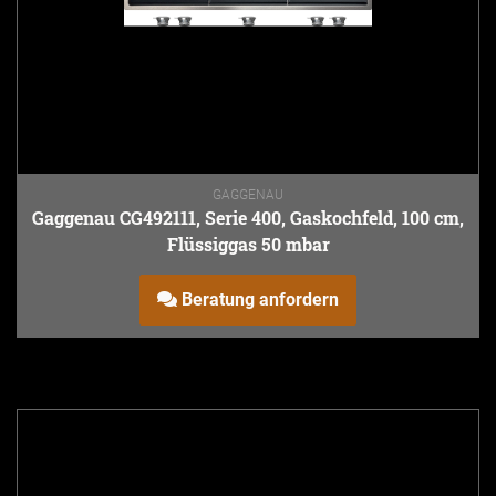
GAGGENAU
Gaggenau CG492111, Serie 400, Gaskochfeld, 100 cm,
Flüssiggas 50 mbar
Beratung anfordern