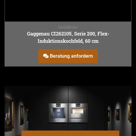
GAGGENAU
Gaggenau CI262105, Serie 200, Flex-
Induktionskochfeld, 60 cm
Beratung anfordern