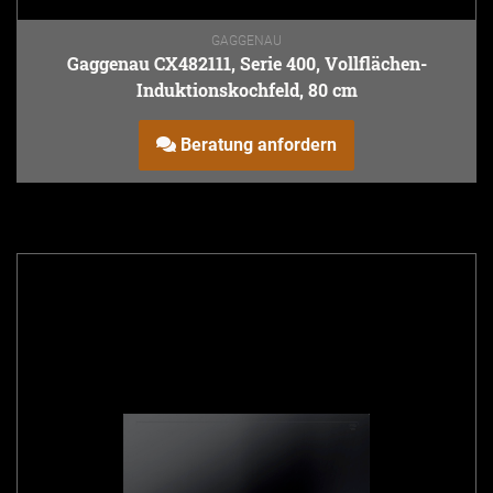
GAGGENAU
Gaggenau CX482111, Serie 400, Vollflächen-
Induktionskochfeld, 80 cm
Beratung anfordern