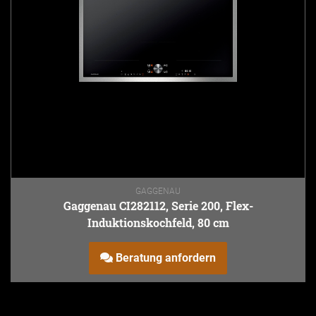
GAGGENAU
Gaggenau CI282112, Serie 200, Flex-
Induktionskochfeld, 80 cm
Beratung anfordern