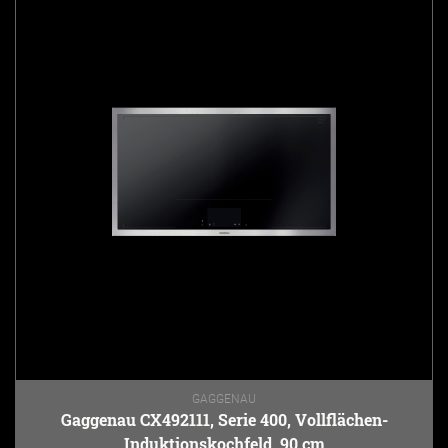
GAGGENAU
Gaggenau CX492111, Serie 400, Vollflächen-
Induktionskochfeld, 90 cm