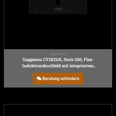
GAGGENAU
Gaggenau CV282101, Serie 200, Flex-
Induktionskochfeld mit integriertem
Lüftungssystem, 80 cm
Beratung anfordern