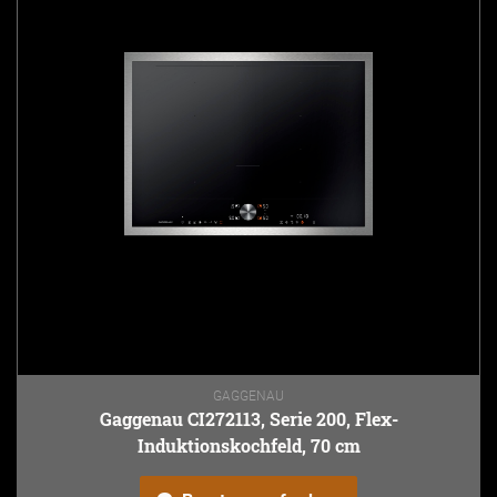
GAGGENAU
Gaggenau CI272113, Serie 200, Flex-
Induktionskochfeld, 70 cm