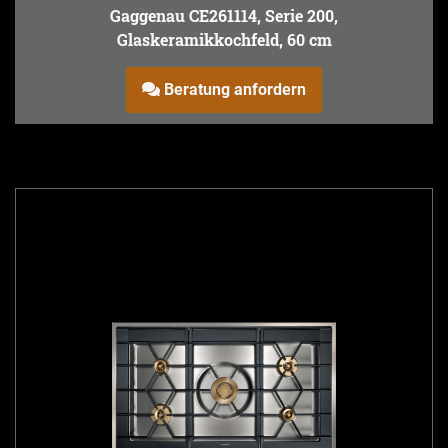
Gaggenau CE261114, Serie 200,
Glaskeramikkochfeld, 60 cm
Beratung anfordern