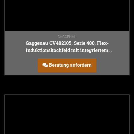
GAGGENAU
Gaggenau CV482105, Serie 400, Flex-
Induktionskochfeld mit integriertem
Lüftungssystem, 80 cm
Beratung anfordern