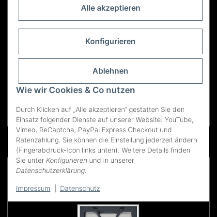
Alle akzeptieren
Konfigurieren
GAGGENAU
Ablehnen
Gaggenau VG231220DE, Serie 200, Vario
Gaskochfeld, 28 cm, Erdgas 20 mbar
Wie wir Cookies & Co nutzen
Beratung anfordern
Durch Klicken auf „Alle akzeptieren“ gestatten Sie den
Einsatz folgender Dienste auf unserer Website: YouTube,
Vimeo, ReCaptcha, PayPal Express Checkout und
Ratenzahlung. Sie können die Einstellung jederzeit ändern
(Fingerabdruck-Icon links unten). Weitere Details finden
Sie unter
Konfigurieren
und in unserer
Datenschutzerklärung
.
Impressum
|
Datenschutz