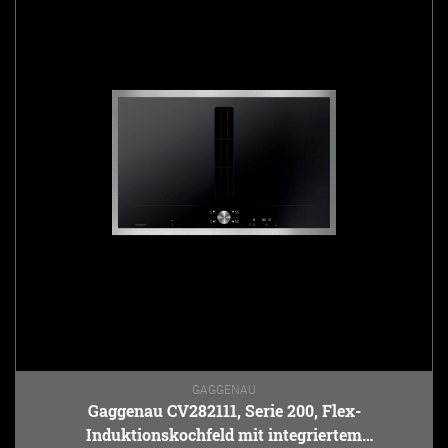
GAGGENAU
Gaggenau CV282111, Serie 200, Flex-
Induktionskochfeld mit integriertem