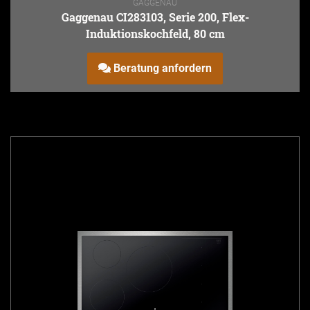
GAGGENAU
Gaggenau CI283103, Serie 200, Flex-
Induktionskochfeld, 80 cm
Beratung anfordern