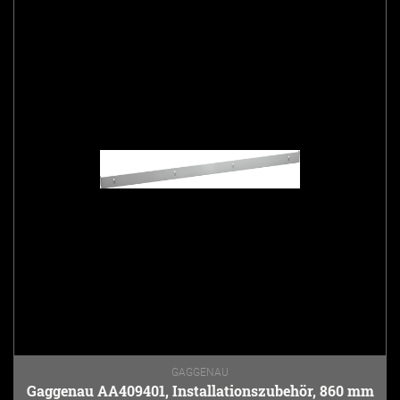
GAGGENAU
Gaggenau AA409401, Installationszubehör, 860 mm