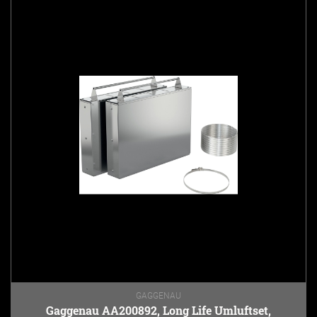
GAGGENAU
Gaggenau AA200892, Long Life Umluftset,