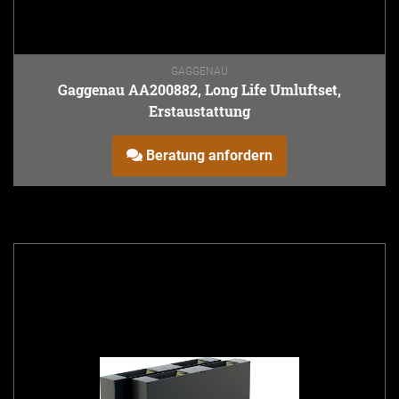
GAGGENAU
Gaggenau AA200882, Long Life Umluftset,
Erstaustattung
Beratung anfordern