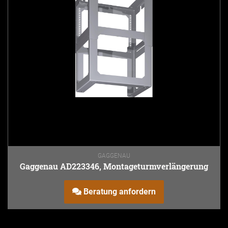
GAGGENAU
Gaggenau AD223346, Montageturmverlängerung
Beratung anfordern