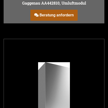
Gaggenau AA442810, Umluftmodul
Beratung anfordern