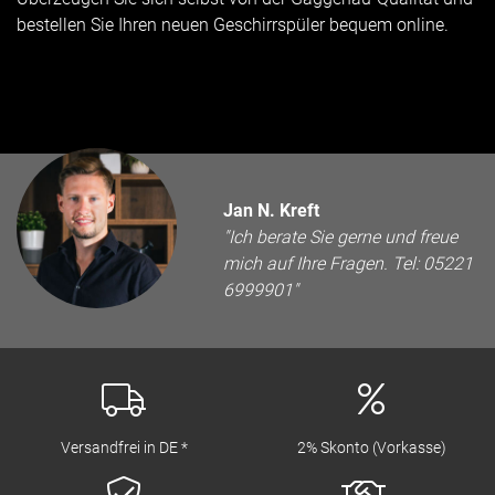
bestellen Sie Ihren neuen Geschirrspüler bequem online.
Jan N. Kreft
"Ich berate Sie gerne und freue
mich auf Ihre Fragen. Tel: 05221
6999901"
Versandfrei in DE *
2% Skonto (Vorkasse)