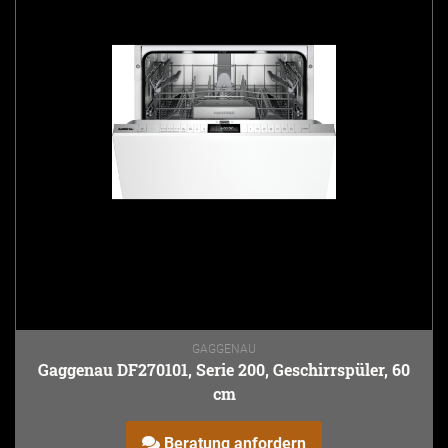
GAGGENAU
Gaggenau DF270101, Serie 200, Geschirrspüler, 60
cm
Beratung anfordern