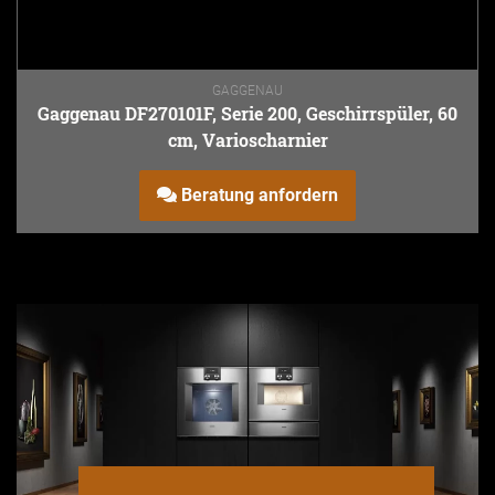
GAGGENAU
Gaggenau DF270101F, Serie 200, Geschirrspüler, 60
cm, Varioscharnier
Beratung anfordern