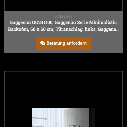
GAGGENAU
Gaggenau GO241100, Gaggenau Serie Minimalistic,
Backofen, 60 x 60 cm, Türanschlag: links, Gaggenau
Onyx
Beratung anfordern