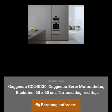
GAGGENAU
Gaggenau GO240130, Gaggenau Serie Minimalistic,
Backofen, 60 x 60 cm, Türanschlag: rechts,
Gaggenau Sterling
Beratung anfordern