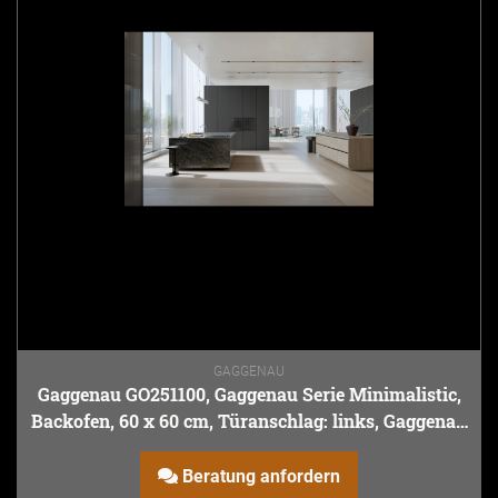
GAGGENAU
Gaggenau GO251100, Gaggenau Serie Minimalistic,
Backofen, 60 x 60 cm, Türanschlag: links, Gaggenau
Onyx
Beratung anfordern