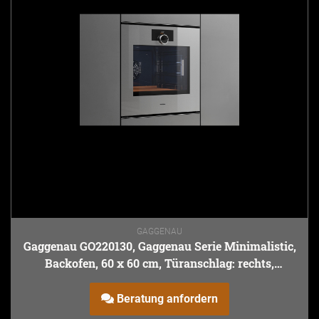
GAGGENAU
Gaggenau GO220130, Gaggenau Serie Minimalistic,
Backofen, 60 x 60 cm, Türanschlag: rechts,
Gaggenau Sterling
Beratung anfordern