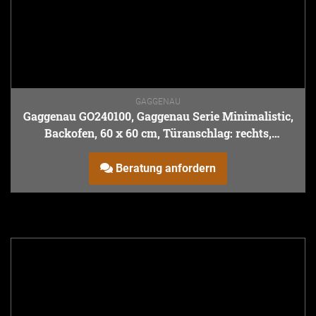
GAGGENAU
Gaggenau GO240100, Gaggenau Serie Minimalistic,
Backofen, 60 x 60 cm, Türanschlag: rechts,
Gaggenau Onyx
Beratung anfordern