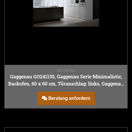
GAGGENAU
Gaggenau GO241130, Gaggenau Serie Minimalistic,
Backofen, 60 x 60 cm, Türanschlag: links, Gaggenau
Sterling
Beratung anfordern