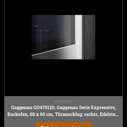
GAGGENAU
Gaggenau GO470120, Gaggenau Serie Expressive,
Backofen, 60 x 60 cm, Türanschlag: rechts, Edelstahl
hinter Rauchglas