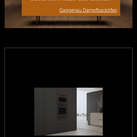
Gaggenau Dampfbacköfen