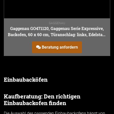
GAGGENAU
Gaggenau GO471120, Gaggenau Serie Expressive,
Backofen, 60 x 60 cm, Türanschlag: links, Edelstahl
hinter Rauchglas
Beratung anfordern
Einbaubacköfen
Kaufberatung: Den richtigen
Einbaubackofen finden
Die Auswahl des passenden Einbaubackofens hängt von