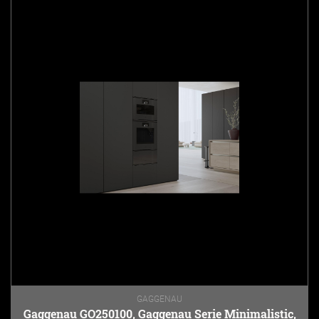
GAGGENAU
Gaggenau GO250100, Gaggenau Serie Minimalistic,