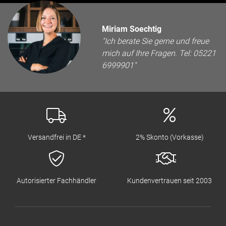
Miriam Soechtig
"Ich berate Sie gerne und freue
mich auf Ihre Fragen. Tel: 05221
6999901"
Versandfrei in DE *
2% Skonto (Vorkasse)
Autorisierter Fachhändler
Kundenvertrauen seit 2003