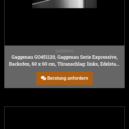
GAGGENAU
Gaggenau GO451120, Gaggenau Serie Expressive,
Backofen, 60 x 60 cm, Türanschlag: links, Edelstahl
hinter Rauchglas
Beratung anfordern