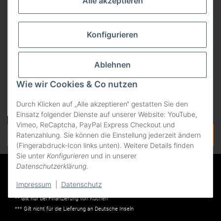
Alle akzeptieren
Konfigurieren
Ablehnen
Wie wir Cookies & Co nutzen
Durch Klicken auf „Alle akzeptieren“ gestatten Sie den
Einsatz folgender Dienste auf unserer Website: YouTube,
Vimeo, ReCaptcha, PayPal Express Checkout und
Vertrag widerrufen
Ratenzahlung. Sie können die Einstellung jederzeit ändern
(Fingerabdruck-Icon links unten). Weitere Details finden
Sie unter
Konfigurieren
und in unserer
Datenschutzerklärung
.
* Alle Preise in Euro und inkl. der gesetzlichen Mehrwertsteuer, zzgl.
Versandkosten. Änderungen und Irrtümer vorbehalten. Abbildungen ähnlich.
Impressum
|
Datenschutz
Nur solange der Vorrat reicht. Liefergebiet: Deutschland.
** Gilt nur bei Finanzierung von Küchen
*** Gilt nicht für die Lieferung an Deutsche Inseln