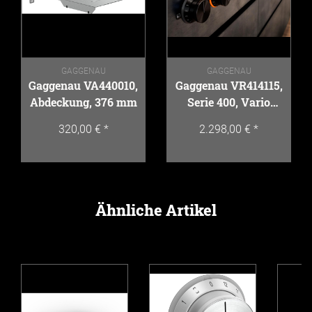
GAGGENAU
GAGGENAU
Gaggenau VA440010,
Gaggenau VR414115,
Abdeckung, 376 mm
Serie 400, Vario
Elektro-Grill, 38 cm
320,00 €
*
2.298,00 €
*
Ähnliche Artikel