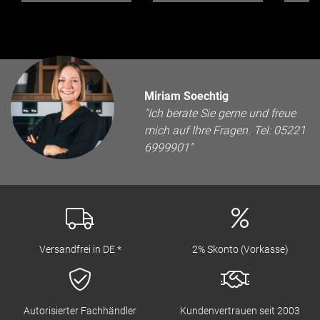
ignet
Miriam Soechtig
"Ich berate Sie gerne und freue
mich auf Ihre Fragen. Tel: 05221
6999901"
Versandfrei in DE *
2% Skonto (Vorkasse)
Autorisierter Fachhändler
Kundenvertrauen seit 2003