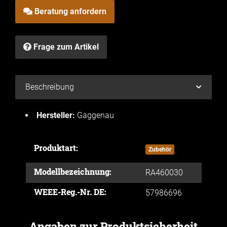
Beratung anfordern
Frage zum Artikel
Beschreibung
Hersteller:
Gaggenau
Produktart:
Produkteigenschaft
Wert
Zubehör
Modellbezeichnung:
RA460030
WEEE-Reg.-Nr. DE:
57986696
Angaben zur Produktsicherheit