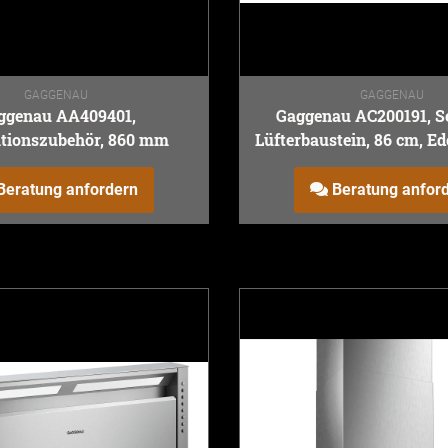
GAGGENAU
GAGGENAU
ggenau AA409401,
Gaggenau AC200191, Se
ationszubehör, 860 mm
Lüfterbaustein, 86 cm, Ed
Glas, Edelstahl
Beratung anfordern
Beratung anfor