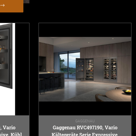
GAGGENAU
 Vario
Gaggenau RVC497190, Vario
sive, Kühl-
Kältegeräte Serie Expressive,