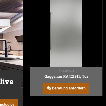
GAGGENAU
Gaggenau RA421911, Tür
live
Beratung anfordern
nstudios