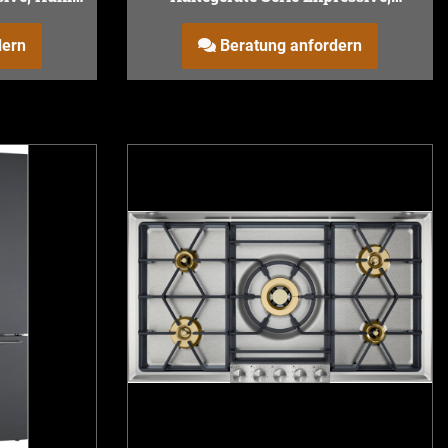
213.4 x 90
Kühlgerät, 213.4 x 90 cm
dern
Beratung anfordern