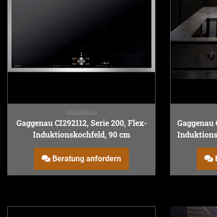
GAGGENAU
Gaggenau CI292112, Serie 200, Flex-
Gaggenau C
Induktionskochfeld, 90 cm
Induktions
Lüf
Beratung anfordern