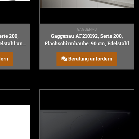
GAGGENAU
rie 200,
Gaggenau AF210192, Serie 200,
elstahl und
Flachschirmhaube, 90 cm, Edelstahl
dern
Beratung anfordern