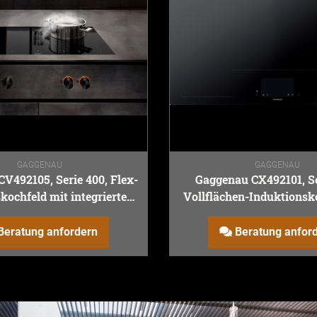
GAGGENAU
GAGGENAU
V492105, Serie 400, Flex-
Gaggenau CX492101, Se
kochfeld mit integriertem
Vollflächen-Induktionsko
tungssystem, 90 cm
cm
Beratung anfordern
Beratung anfor