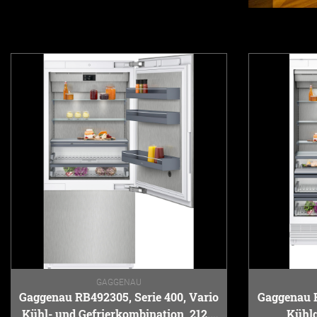
GAGGENAU
Gaggenau RB492305, Serie 400, Vario
Gaggenau R
Kühl- und Gefrierkombination, 212.5
Kühlg