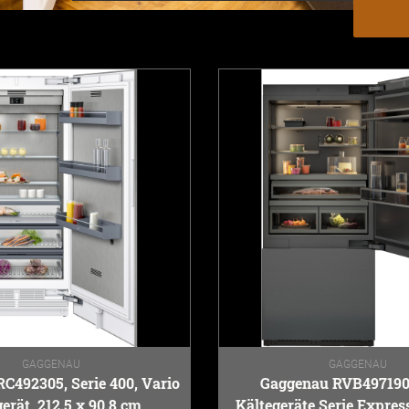
GAGGENAU
GAGGENAU
C492305, Serie 400, Vario
Gaggenau RVB497190,
erät, 212.5 x 90.8 cm
Kältegeräte Serie Expres