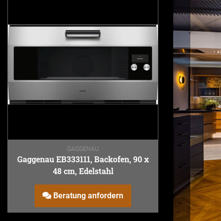
GAGGENAU
Gaggenau EB333111, Backofen, 90 x
48 cm, Edelstahl
Beratung anfordern