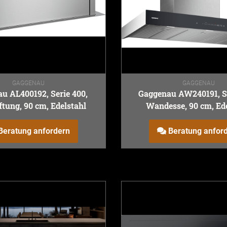
GAGGENAU
GAGGENAU
u AL400192, Serie 400,
Gaggenau AW240191, Se
ftung, 90 cm, Edelstahl
Wandesse, 90 cm, Ede
Beratung anfordern
Beratung anfor