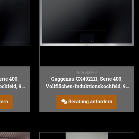
GAGGENAU
rie 400,
Gaggenau CX492111, Serie 400,
chfeld, 90
Vollflächen-Induktionskochfeld, 90
cm
dern
Beratung anfordern