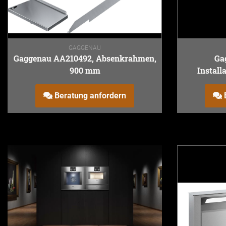
GAGGENAU
Gaggenau AA210492, Absenkrahmen,
Ga
900 mm
Install
Beratung anfordern