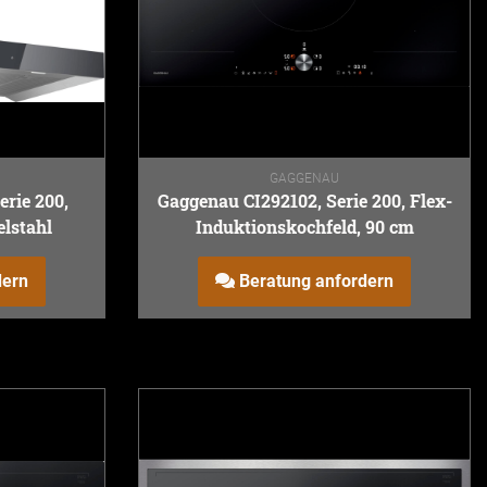
GAGGENAU
rie 200,
Gaggenau CI292102, Serie 200, Flex-
lstahl
Induktionskochfeld, 90 cm
dern
Beratung anfordern