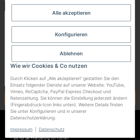
Von anderen empfohlen
Alle akzeptieren
Konfigurieren
Ablehnen
Wie wir Cookies & Co nutzen
Durch Klicken auf „Alle akzeptieren“ gestatten Sie den
Einsatz folgender Dienste auf unserer Website: YouTube,
Vimeo, ReCaptcha, PayPal Express Checkout und
Vertrag widerrufen
Ratenzahlung. Sie können die Einstellung jederzeit ändern
(Fingerabdruck-Icon links unten). Weitere Details finden
Sie unter
Konfigurieren
und in unserer
Datenschutzerklärung
.
* Alle Preise in Euro und inkl. der gesetzlichen Mehrwertsteuer, zzgl.
Versandkosten. Änderungen und Irrtümer vorbehalten. Abbildungen ähnlich.
Impressum
|
Datenschutz
Nur solange der Vorrat reicht. Liefergebiet: Deutschland.
** Gilt nur bei Finanzierung von Küchen