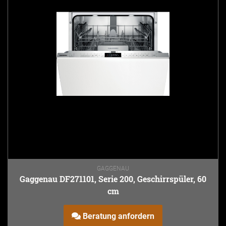
GAGGENAU
Gaggenau DF271101, Serie 200, Geschirrspüler, 60
cm
Beratung anfordern