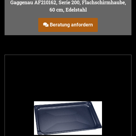
Gaggenau AF210162, Serie 200, Flachschirmhaube,
60 cm, Edelstahl
Beratung anfordern