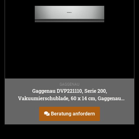
GAGGENAU
Gaggenau DVP221110, Serie 200,
Vakuumierschublade, 60 x 14 cm, Gaggenau
Metallic
Beratung anfordern