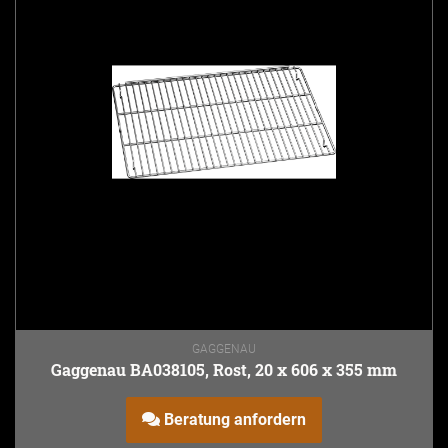
GAGGENAU
Gaggenau BA038105, Rost, 20 x 606 x 355 mm
Beratung anfordern