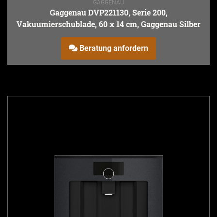
GAGGENAU
Gaggenau DVP221130, Serie 200,
Vakuumierschublade, 60 x 14 cm, Gaggenau Silber
Beratung anfordern