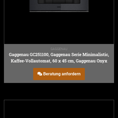
GAGGENAU
Gaggenau GC251100, Gaggenau Serie Minimalistic,
Kaffee-Vollautomat, 60 x 45 cm, Gaggenau Onyx
Beratung anfordern