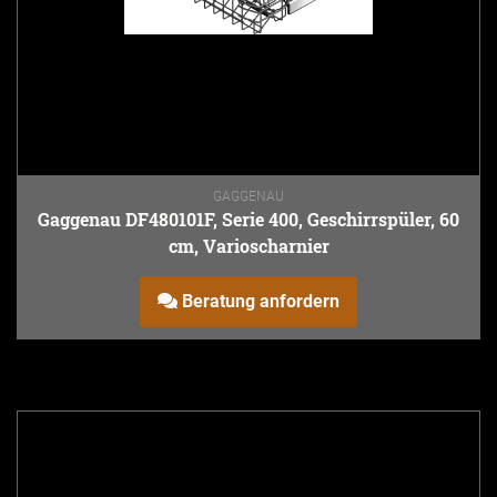
GAGGENAU
Gaggenau DF480101F, Serie 400, Geschirrspüler, 60
cm, Varioscharnier
Beratung anfordern