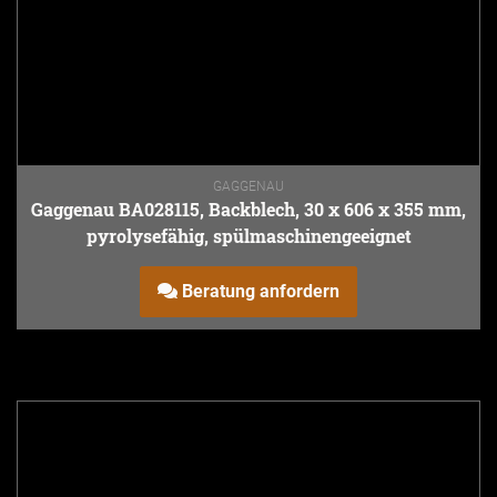
GAGGENAU
Gaggenau BA028115, Backblech, 30 x 606 x 355 mm,
pyrolysefähig, spülmaschinengeeignet
Beratung anfordern