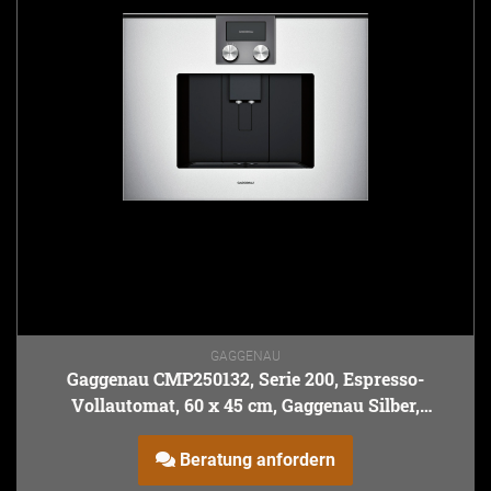
GAGGENAU
Gaggenau CMP250132, Serie 200, Espresso-
Vollautomat, 60 x 45 cm, Gaggenau Silber,
entnehmbarer Wasserbehälter
Beratung anfordern