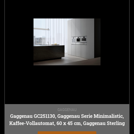
GAGGENAU
Gaggenau GC251130, Gaggenau Serie Minimalistic,
Kaffee-Vollautomat, 60 x 45 cm, Gaggenau Sterling