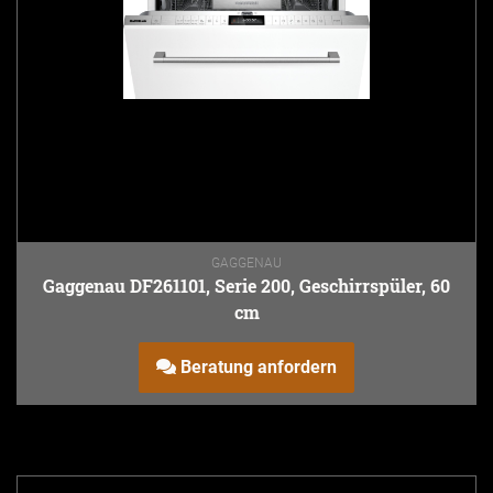
GAGGENAU
Gaggenau DF261101, Serie 200, Geschirrspüler, 60
cm
Beratung anfordern