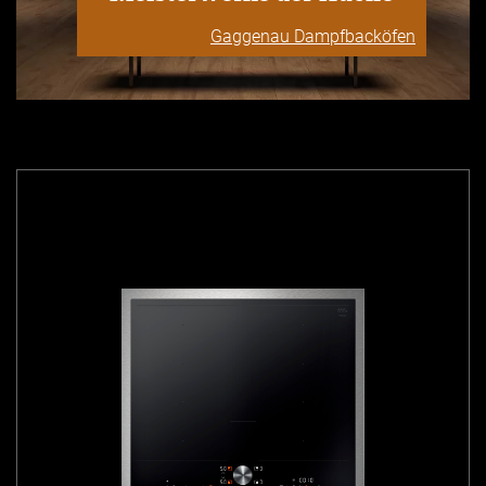
Gaggenau Dampfbacköfen