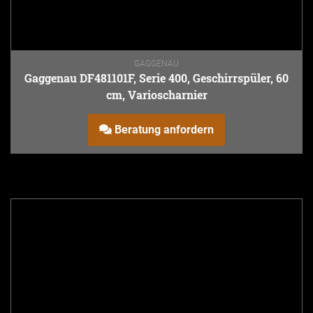
GAGGENAU
Gaggenau DF481101F, Serie 400, Geschirrspüler, 60
cm, Varioscharnier
Beratung anfordern