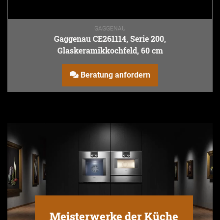
GAGGENAU
Gaggenau CE261114, Serie 200,
Glaskeramikkochfeld, 60 cm
Beratung anfordern
Meisterwerke der Küche