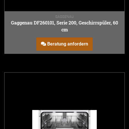
GAGGENAU
Gaggenau DF260101, Serie 200, Geschirrspüler, 60
cm
Beratung anfordern