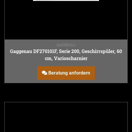
GAGGENAU
Gaggenau DF270101F, Serie 200, Geschirrspüler, 60
cm, Varioscharnier
Beratung anfordern