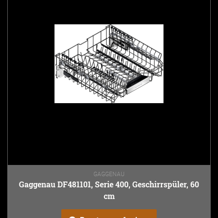
GAGGENAU
Gaggenau DF481101, Serie 400, Geschirrspüler, 60
cm